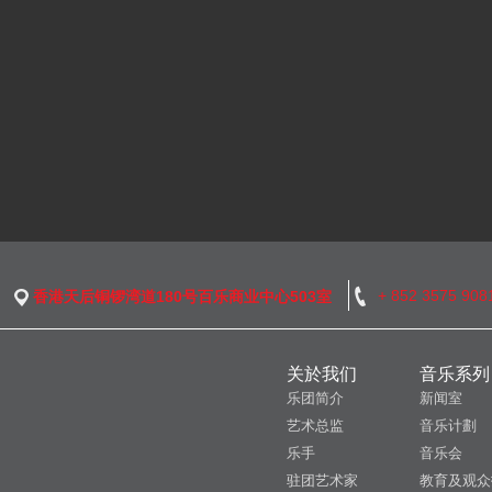
+ 852 3575 908
香港天后铜锣湾道180号百乐商业中心503室
关於我们
音乐系列
乐团简介
新闻室
艺术总监
音乐计劃
乐手
音乐会
驻团艺术家
教育及观众