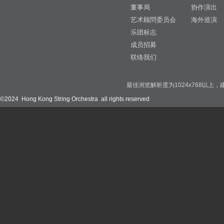
董事局
协作演出
艺术顾問委员会
海外巡演
乐团标志
成员招募
联络我们
最佳浏览解析度为1024x768以上，建议使用
©2024 Hong Kong String Orchestra all rights reserved