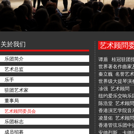
关於我们
艺术顾問
乐团简介
谭盾 桂冠驻团
世界著名作曲家
艺术总监
秦立巍 名誉艺
乐手
世界级大提琴演
凃强 艺术顾問
驻团艺术家
纽约爱乐交响乐
董事局
陈浩堂 艺术顾
香港演艺学院音
艺术顾問委员会
凌显佑 艺术顾
乐团标志
香港管弦乐团中
成员招募
安德烈斯．卡德