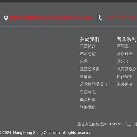
+ 852 3575 908
香港天后铜锣湾道180号百乐商业中心503室
关於我们
音乐系列
乐团简介
新闻室
艺术总监
音乐计劃
乐手
音乐会
驻团艺术家
教育及观众
董事局
协作演出
艺术顾問委员会
海外巡演
乐团标志
成员招募
联络我们
最佳浏览解析度为1024x768以上，建议使用
©2024 Hong Kong String Orchestra all rights reserved